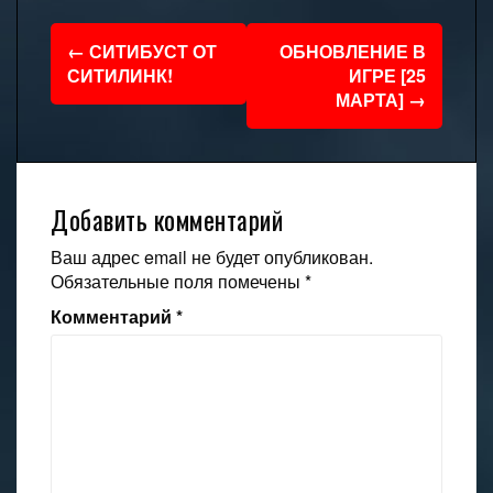
Навигация
←
СИТИБУСТ ОТ
ОБНОВЛЕНИЕ В
по
СИТИЛИНК!
ИГРЕ [25
МАРТА]
→
записям
Добавить комментарий
Ваш адрес email не будет опубликован.
Обязательные поля помечены
*
Комментарий
*