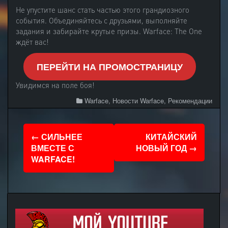
Не упустите шанс стать частью этого грандиозного
события. Объединяйтесь с друзьями, выполняйте
задания и забирайте крутые призы. Warface: The One
ждёт вас!
ПЕРЕЙТИ НА ПРОМОСТРАНИЦУ
Увидимся на поле боя!
Warface
,
Новости Warface
,
Рекомендации
Навигация
←
СИЛЬНЕЕ
КИТАЙСКИЙ
по
ВМЕСТЕ С
НОВЫЙ ГОД
→
WARFACE!
записям