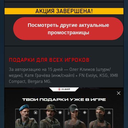
АКЦИЯ ЗАВЕРШЕНА!
Посмотреть другие актуальные
промостраницы
ПОДАРКИ ДЛЯ ВСЕХ ИГРОКОВ
За авторизацию на 15 дней — Олег Климов (штурм/
медик), Катя Грачёва (инж/снайп) + FN Evolys, KSG, XM8
Compact, Bergara MG.