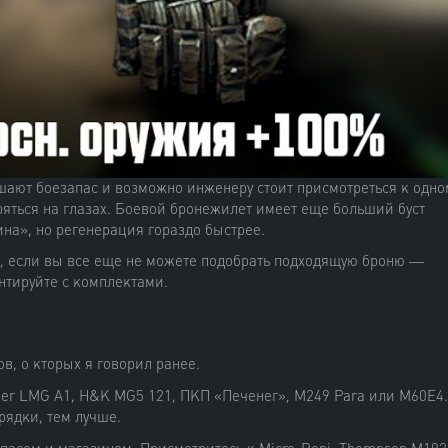
ают боезапас и возможно инженеру стоит присмотреться к одно
аряться на глазах. Боевой бронежилет имеет еще больший буст
ина», но регенерация гораздо быстрее.
я, если вы все еще не можете подобрать подходящую броню —
тируйте с комплектами.
, о кторых я говорил ранее.
ner LMG A1, H&K MG5 121, ПКП «Печенег», M249 Para или M60E4.
рядки, тем лучше.