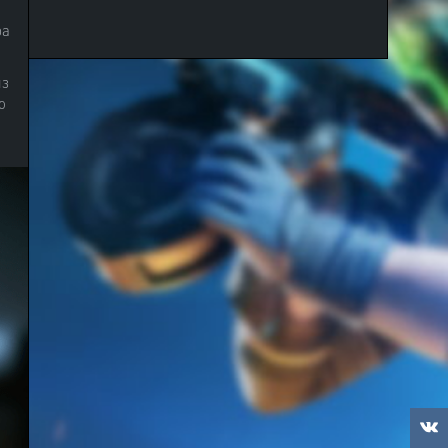
ра
из
о