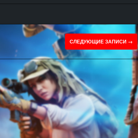
СЛЕДУЮЩИЕ ЗАПИСИ
→