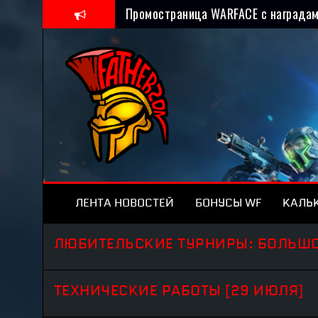
Перейти
Промостраница WARFACE с наградам
к
содержимому
Новый Сезон в Warface — «Опасный
«КОД ДОСТУПА» — НОВАЯ ПРОМОС
Новый Сезон: Warface «Уличные хи
Warface делает «Шаг Вперед»: Обн
WARFACE — «СЧАСТЛИВАЯ КАРТОЧ
WARFACE: БОНУСЫ ПРИ РЕГИСТРАЦИ
ЛЕНТА НОВОСТЕЙ
БОНУСЫ WF
КАЛЬ
РУЛЕТКА C БРОНЕЙ И ОРУЖИЕМ — 
ЛЮБИТЕЛЬСКИЕ ТУРНИРЫ: БОЛЬШО
ТЕХНИЧЕСКИЕ РАБОТЫ [29 ИЮЛЯ]