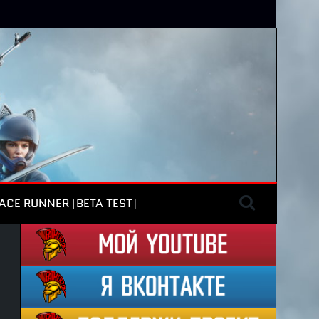
CE RUNNER (BETA TEST)